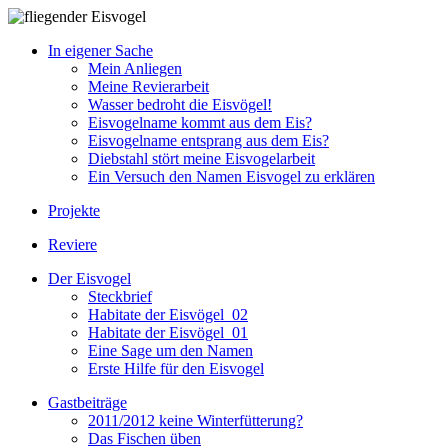
In eigener Sache
Mein Anliegen
Meine Revierarbeit
Wasser bedroht die Eisvögel!
Eisvogelname kommt aus dem Eis?
Eisvogelname entsprang aus dem Eis?
Diebstahl stört meine Eisvogelarbeit
Ein Versuch den Namen Eisvogel zu erklären
Projekte
Reviere
Der Eisvogel
Steckbrief
Habitate der Eisvögel_02
Habitate der Eisvögel_01
Eine Sage um den Namen
Erste Hilfe für den Eisvogel
Gastbeiträge
2011/2012 keine Winterfütterung?
Das Fischen üben