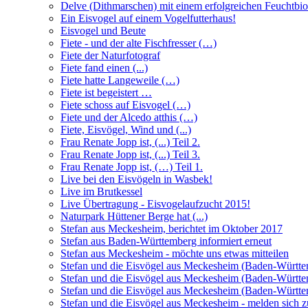
Delve (Dithmarschen) mit einem erfolgreichen Feuchtbio
Ein Eisvogel auf einem Vogelfutterhaus!
Eisvogel und Beute
Fiete - und der alte Fischfresser (…)
Fiete der Naturfotograf
Fiete fand einen (...)
Fiete hatte Langeweile (…)
Fiete ist begeistert …
Fiete schoss auf Eisvogel (…)
Fiete und der Alcedo atthis (…)
Fiete, Eisvögel, Wind und (...)
Frau Renate Jopp ist, (...) Teil 2.
Frau Renate Jopp ist, (...) Teil 3.
Frau Renate Jopp ist, (…) Teil 1.
Live bei den Eisvögeln in Wasbek!
Live im Brutkessel
Live Übertragung - Eisvogelaufzucht 2015!
Naturpark Hüttener Berge hat (...)
Stefan aus Meckesheim, berichtet im Oktober 2017
Stefan aus Baden-Württemberg informiert erneut
Stefan aus Meckesheim - möchte uns etwas mitteilen
Stefan und die Eisvögel aus Meckesheim (Baden-Württ
Stefan und die Eisvögel aus Meckesheim (Baden-Württe
Stefan und die Eisvögel aus Meckesheim (Baden-Württe
Stefan und die Eisvögel aus Meckesheim - melden sich 