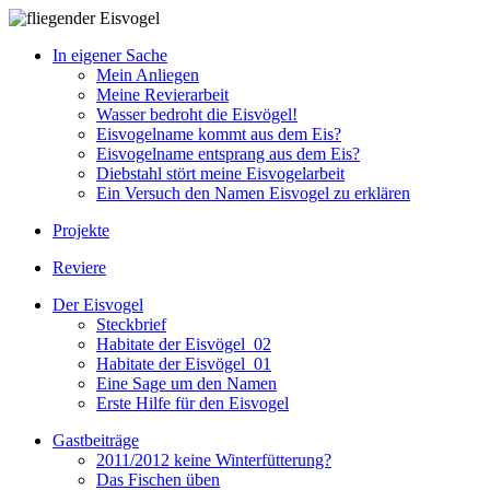
In eigener Sache
Mein Anliegen
Meine Revierarbeit
Wasser bedroht die Eisvögel!
Eisvogelname kommt aus dem Eis?
Eisvogelname entsprang aus dem Eis?
Diebstahl stört meine Eisvogelarbeit
Ein Versuch den Namen Eisvogel zu erklären
Projekte
Reviere
Der Eisvogel
Steckbrief
Habitate der Eisvögel_02
Habitate der Eisvögel_01
Eine Sage um den Namen
Erste Hilfe für den Eisvogel
Gastbeiträge
2011/2012 keine Winterfütterung?
Das Fischen üben