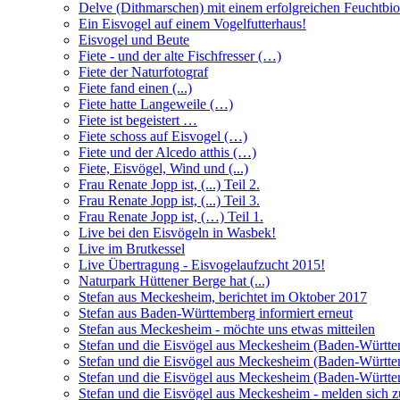
Delve (Dithmarschen) mit einem erfolgreichen Feuchtbio
Ein Eisvogel auf einem Vogelfutterhaus!
Eisvogel und Beute
Fiete - und der alte Fischfresser (…)
Fiete der Naturfotograf
Fiete fand einen (...)
Fiete hatte Langeweile (…)
Fiete ist begeistert …
Fiete schoss auf Eisvogel (…)
Fiete und der Alcedo atthis (…)
Fiete, Eisvögel, Wind und (...)
Frau Renate Jopp ist, (...) Teil 2.
Frau Renate Jopp ist, (...) Teil 3.
Frau Renate Jopp ist, (…) Teil 1.
Live bei den Eisvögeln in Wasbek!
Live im Brutkessel
Live Übertragung - Eisvogelaufzucht 2015!
Naturpark Hüttener Berge hat (...)
Stefan aus Meckesheim, berichtet im Oktober 2017
Stefan aus Baden-Württemberg informiert erneut
Stefan aus Meckesheim - möchte uns etwas mitteilen
Stefan und die Eisvögel aus Meckesheim (Baden-Württ
Stefan und die Eisvögel aus Meckesheim (Baden-Württe
Stefan und die Eisvögel aus Meckesheim (Baden-Württe
Stefan und die Eisvögel aus Meckesheim - melden sich 