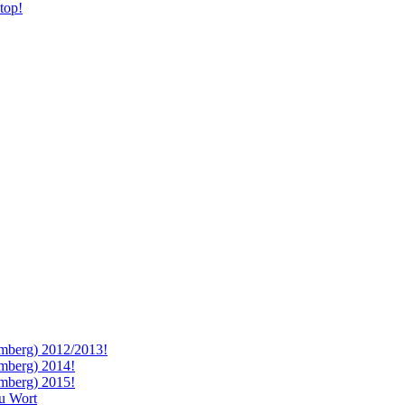
top!
emberg) 2012/2013!
mberg) 2014!
mberg) 2015!
zu Wort