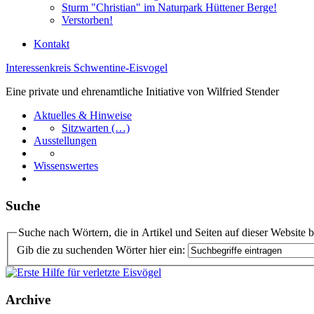
Sturm "Christian" im Naturpark Hüttener Berge!
Verstorben!
Kontakt
Interessenkreis Schwentine-Eisvogel
Eine private und ehrenamtliche Initiative von Wilfried Stender
Aktuelles & Hinweise
Sitzwarten (…)
Ausstellungen
Wissenswertes
Suche
Suche nach Wörtern, die in Artikel und Seiten auf dieser Website 
Gib die zu suchenden Wörter hier ein:
Archive