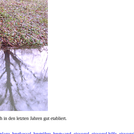
 in den letzten Jahren gut etabliert.
nlage
,
brutkessel
,
brutröhre
,
brutwand
,
eisvogel
,
eisvogel hilfe
,
eisvoge