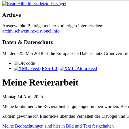
Archive
Ausgewählte Beiträge meiner vorherigen Internetseiten:
archiv.schwentine-eisvogel.info
Daten & Datenschutz
Mit dem 25. Mai 2018 ist die Europäische Datenschutz-Grundverord
Meine Revierarbeit
Montag 14 April 2025
Meine kontinuierliche Revierarbeit ist gut angenommen worden. Bei m
Zudem gewinne ich Eindrücke über das Verhalten der Eisvögel und übe
Meine Beobachtungen sind hier in Bild und Text festgehalten