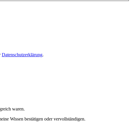
r
Datenschutzerklärung
.
greich waren.
eine Wissen bestätigen oder vervollständigen.