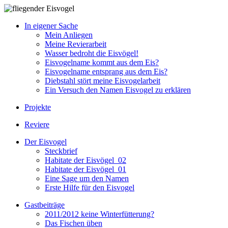
In eigener Sache
Mein Anliegen
Meine Revierarbeit
Wasser bedroht die Eisvögel!
Eisvogelname kommt aus dem Eis?
Eisvogelname entsprang aus dem Eis?
Diebstahl stört meine Eisvogelarbeit
Ein Versuch den Namen Eisvogel zu erklären
Projekte
Reviere
Der Eisvogel
Steckbrief
Habitate der Eisvögel_02
Habitate der Eisvögel_01
Eine Sage um den Namen
Erste Hilfe für den Eisvogel
Gastbeiträge
2011/2012 keine Winterfütterung?
Das Fischen üben