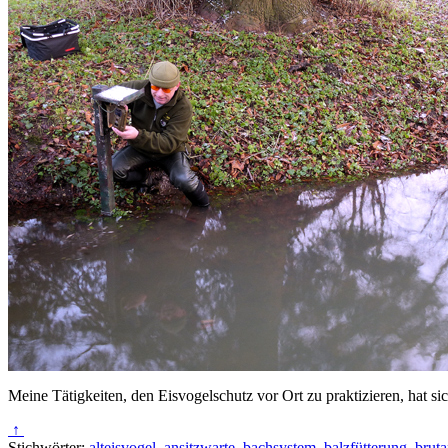
Meine Tätigkeiten, den Eisvogelschutz vor Ort zu praktizieren, hat sich
↑
Stichwörter:
alteisvogel
,
ansitzwarte
,
bachsystem
,
balzfütterung
,
bruta