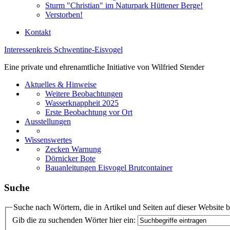
Sturm "Christian" im Naturpark Hüttener Berge!
Verstorben!
Kontakt
Interessenkreis Schwentine-Eisvogel
Eine private und ehrenamtliche Initiative von Wilfried Stender
Aktuelles & Hinweise
Weitere Beobachtungen
Wasserknappheit 2025
Erste Beobachtung vor Ort
Ausstellungen
Wissenswertes
Zecken Warnung
Dörnicker Bote
Bauanleitungen Eisvogel Brutcontainer
Suche
Suche nach Wörtern, die in Artikel und Seiten auf dieser Website 
Gib die zu suchenden Wörter hier ein: