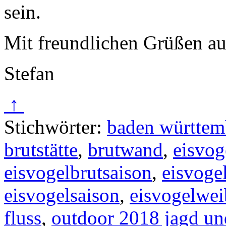
sein.
Mit freundlichen Grüßen a
Stefan
↑
Stichwörter:
baden württem
brutstätte
,
brutwand
,
eisvo
eisvogelbrutsaison
,
eisvog
eisvogelsaison
,
eisvogelwe
fluss
,
outdoor 2018 jagd un