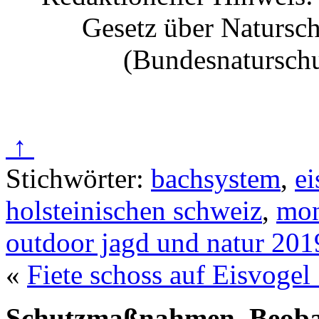
Gesetz über Natursc
(Bundesnaturschu
↑
Stichwörter:
bachsystem
,
ei
holsteinischen schweiz
,
mo
outdoor jagd und natur 201
«
Fiete schoss auf Eisvoge
Schutzmaßnahmen
,
Beob