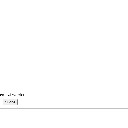
benutzt werden.