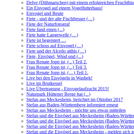
Delve (Dithmarschen) mit einem erfolgreichen Feuchtbio
Ein Eisvogel auf einem Vogelfutterhaus!
Eisvogel und Beute
Fiete - und der alte Fischfresser (…)
Fiete der Naturfotograf
Fiete fand einen (...)
Fiete hatte Langeweile (…)
Fiete ist begeistert …
Fiete schoss auf Eisvogel (…)
Fiete und der Alcedo atthis (…)
Fiete, Eisvögel, Wind und (...)
Frau Renate Jopp ist, (...) Teil 2.
Frau Renate Jopp ist, (...) Teil 3.
Frau Renate Jopp ist, (…) Teil 1.
Live bei den Eisvögeln in Wasbek!
Live im Brutkessel
Live Übertragung - Eisvogelaufzucht 2015!
Naturpark Hüttener Berge hat (...)
Stefan aus Meckesheim, berichtet im Oktober 2017
Stefan aus Baden-Württemberg informiert erneut
Stefan aus Meckesheim - möchte uns etwas mitteilen
Stefan und die Eisvögel aus Meckesheim (Baden-Württ
Stefan und die Eisvögel aus Meckesheim (Baden-Württe
Stefan und die Eisvögel aus Meckesheim (Baden-Württe
Stefan und die Eisvögel aus Meckesheim - melden sich 