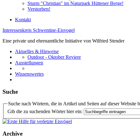
Sturm "Christian" im Naturpark Hüttener Berge!
Verstorben!
Kontakt
Interessenkreis Schwentine-Eisvogel
Eine private und ehrenamtliche Initiative von Wilfried Stender
Aktuelles & Hinweise
Outdoor - Oktober Reviere
Ausstellungen
Wissenswertes
Suche
Suche nach Wörtern, die in Artikel und Seiten auf dieser Website 
Gib die zu suchenden Wörter hier ein:
Archive