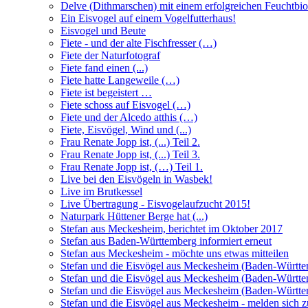
Delve (Dithmarschen) mit einem erfolgreichen Feuchtbio
Ein Eisvogel auf einem Vogelfutterhaus!
Eisvogel und Beute
Fiete - und der alte Fischfresser (…)
Fiete der Naturfotograf
Fiete fand einen (...)
Fiete hatte Langeweile (…)
Fiete ist begeistert …
Fiete schoss auf Eisvogel (…)
Fiete und der Alcedo atthis (…)
Fiete, Eisvögel, Wind und (...)
Frau Renate Jopp ist, (...) Teil 2.
Frau Renate Jopp ist, (...) Teil 3.
Frau Renate Jopp ist, (…) Teil 1.
Live bei den Eisvögeln in Wasbek!
Live im Brutkessel
Live Übertragung - Eisvogelaufzucht 2015!
Naturpark Hüttener Berge hat (...)
Stefan aus Meckesheim, berichtet im Oktober 2017
Stefan aus Baden-Württemberg informiert erneut
Stefan aus Meckesheim - möchte uns etwas mitteilen
Stefan und die Eisvögel aus Meckesheim (Baden-Württ
Stefan und die Eisvögel aus Meckesheim (Baden-Württe
Stefan und die Eisvögel aus Meckesheim (Baden-Württe
Stefan und die Eisvögel aus Meckesheim - melden sich 