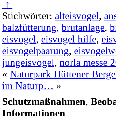
↑
Stichwörter:
alteisvogel
,
an
balzfütterung
,
brutanlage
,
b
eisvogel
,
eisvogel hilfe
,
eis
eisvogelpaarung
,
eisvogelw
jungeisvogel
,
norla messe 
«
Naturpark Hüttener Berg
im Naturp…
»
Schutzmaßnahmen
,
Beob
Informationen