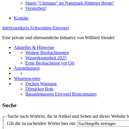
Sturm "Christian" im Naturpark Hüttener Berge!
Verstorben!
Kontakt
Interessenkreis Schwentine-Eisvogel
Eine private und ehrenamtliche Initiative von Wilfried Stender
Aktuelles & Hinweise
Weitere Beobachtungen
Wasserknappheit 2025
Erste Beobachtung vor Ort
Ausstellungen
Wissenswertes
Zecken Warnung
Dörnicker Bote
Bauanleitungen Eisvogel Brutcontainer
Suche
Suche nach Wörtern, die in Artikel und Seiten auf dieser Website 
Gib die zu suchenden Wörter hier ein: