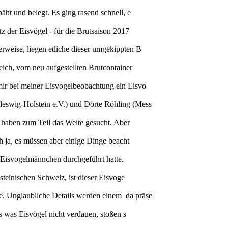
ht und belegt. Es ging rasend schnell, e
z der Eisvögel - für die Brutsaison 2017
rweise, liegen etliche dieser umgekippten B
eich, vom neu aufgestellten Brutcontainer
mir bei meiner Eisvogelbeobachtung ein Eisvo
leswig-Holstein e.V.) und Dörte Röhling (Mess
l haben zum Teil das Weite gesucht. Aber
h ja, es müssen aber einige Dinge beacht
n Eisvogelmännchen durchgeführt hatte.
steinischen Schweiz, ist dieser Eisvoge
e. Unglaubliche Details werden einem da präse
s was Eisvögel nicht verdauen, stoßen s