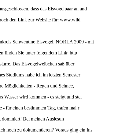
usgeschlossen, dass das Eisvogelpaar an and
noch den Link zur Website für: www.wild
senkreis Schwentine Eisvogel. NORLA 2009 - mit
 finden Sie unter folgendem Link: http
rstarre. Das Eisvogelweibchen saß über
nes Studiums habe ich im letzten Semester
iche Möglichkeiten - Regen und Schnee,
s Wasser wird kommen - es steigt und stei
 - für einen bestimmten Tag, trafen mal r
eit dominiert! Bei meinen Auslesun
ch noch zu dokumentieren? Voraus ging ein Ins