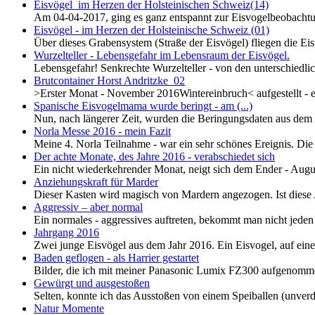
Eisvögel_im Herzen der Holsteinischen Schweiz(14)
Am 04-04-2017, ging es ganz entspannt zur Eisvogelbeobachtung
Eisvögel - im Herzen der Holsteinische Schweiz (01)
Über dieses Grabensystem (Straße der Eisvögel) fliegen die Eis
Wurzelteller - Lebensgefahr im Lebensraum der Eisvögel.
Lebensgefahr! Senkrechte Wurzelteller - von den unterschiedl
Brutcontainer Horst Andritzke_02
>Erster Monat - November 2016Wintereinbruch< aufgestellt - ei
Spanische Eisvogelmama wurde beringt - am (...)
Nun, nach längerer Zeit, wurden die Beringungsdaten aus dem 
Norla Messe 2016 - mein Fazit
Meine 4. Norla Teilnahme - war ein sehr schönes Ereignis. D
Der achte Monate, des Jahre 2016 - verabschiedet sich
Ein nicht wiederkehrender Monat, neigt sich dem Ender - August
Anziehungskraft für Marder
Dieser Kasten wird magisch von Mardern angezogen. Ist diese An
Aggressiv – aber normal
Ein normales - aggressives auftreten, bekommt man nicht jeden 
Jahrgang 2016
Zwei junge Eisvögel aus dem Jahr 2016. Ein Eisvogel, auf einer
Baden geflogen - als Harrier gestartet
Bilder, die ich mit meiner Panasonic Lumix FZ300 aufgenomme
Gewürgt und ausgestoßen
Selten, konnte ich das Ausstoßen von einem Speiballen (unverda
Natur Momente