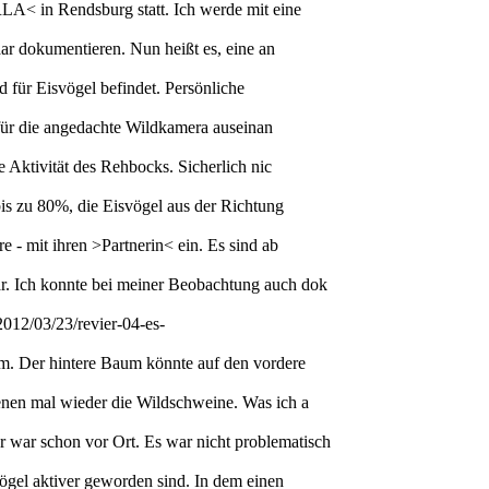
LA< in Rendsburg statt. Ich werde mit eine
aar dokumentieren. Nun heißt es, eine an
d für Eisvögel befindet. Persönliche
 für die angedachte Wildkamera auseinan
 Aktivität des Rehbocks. Sicherlich nic
bis zu 80%, die Eisvögel aus der Richtung
 - mit ihren >Partnerin< ein. Es sind ab
r. Ich konnte bei meiner Beobachtung auch dok
2012/03/23/revier-04-es-
um. Der hintere Baum könnte auf den vordere
enen mal wieder die Wildschweine. Was ich a
 war schon vor Ort. Es war nicht problematisch
vögel aktiver geworden sind. In dem einen