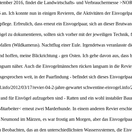
September 2016, findet die Landwirtschafts- und Verbrauchermesse >NOR
an. Ich konnte nun in einigen Revieren, die Aktivitäten der Eisvogelp
flege. Erfreulich, dass erneut ein Eisvogelpaar, sich an dieser Brutwan
ögel zu dokumentieren, sollten sich vorher mit der jeweiligen Technik,
allen (Wildkameras). Nachtflug einer Eule. Irgendetwas veranlasste die
nd hoffen, meine Blickrichtung - gen Osten. Ich gehe davon aus, dass 
angsam näher. Auch die Eisvogelmännchen rücken langsam in die Reviere
prochen weit, in der Paarfindung - befindet sich dieses Eisvogelpaa
el.info/2012/03/17/revier-04-2-jahre-gewartet schwentine-eisvogel.info/
and für Eisvögel aufzugeben sind - Ratten und ein wohl instabiler Ba
Mitarbeiter< erneut zwei Marderhunde. In einem anderen Revier erschi
Neumond im Märzen, es war frostig am Morgen, aber das Eisvogelpaar
zu Beobachten, das an den unterschiedlichsten Wassersystemen, die Eis