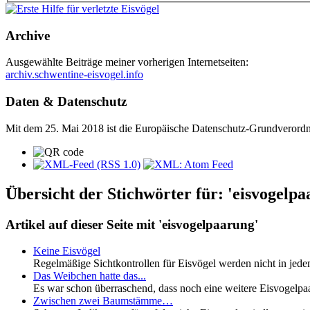
Archive
Ausgewählte Beiträge meiner vorherigen Internetseiten:
archiv.schwentine-eisvogel.info
Daten & Datenschutz
Mit dem 25. Mai 2018 ist die Europäische Datenschutz-Grundverord
Übersicht der Stichwörter für: 'eisvogelpa
Artikel auf dieser Seite mit 'eisvogelpaarung'
Keine Eisvögel
Regelmäßige Sichtkontrollen für Eisvögel werden nicht in jed
Das Weibchen hatte das...
Es war schon überraschend, dass noch eine weitere Eisvogelp
Zwischen zwei Baumstämme…