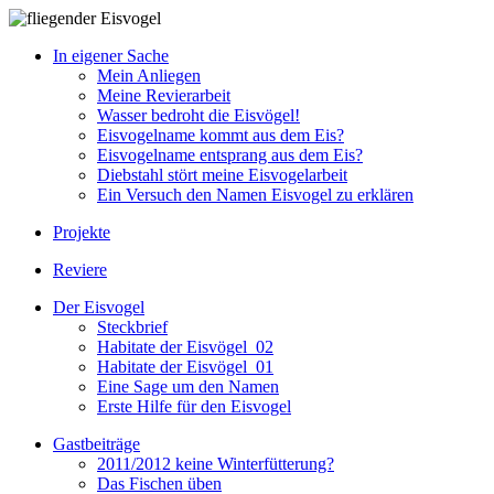
In eigener Sache
Mein Anliegen
Meine Revierarbeit
Wasser bedroht die Eisvögel!
Eisvogelname kommt aus dem Eis?
Eisvogelname entsprang aus dem Eis?
Diebstahl stört meine Eisvogelarbeit
Ein Versuch den Namen Eisvogel zu erklären
Projekte
Reviere
Der Eisvogel
Steckbrief
Habitate der Eisvögel_02
Habitate der Eisvögel_01
Eine Sage um den Namen
Erste Hilfe für den Eisvogel
Gastbeiträge
2011/2012 keine Winterfütterung?
Das Fischen üben