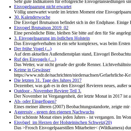
Sehr gute Indikatoren für erfolgreiche Eisvogelansiedlungen 
Eisvogelpaarung nicht erwartet
Völlig unerwartet wurde im letzten Moment eine Eisvogelpaar
30. Kalenderwoche
Die Eisvögel Brutsaison befindet sich in der Endphase. Einig
Eisvogel Brutsaison 2019_02
Eine persönliche Bitte, bleiben Sie bitte auf den für Sie ange
3. Eisvogelpaarung im östlichen Holstein
Das Eisvogelverhalten ist ein sehr komplexes, was beim Ersten 
Der frühe Vogel (...)
Auf dem aktuellen Außendienstplan stand, Eisvogel Beobachtu
Ruf des Eisvogels (…)
Das Wetter, war nicht gerade der große Renner. Lichtverhältni
Keime in Gewässer
https://www.ndr.de/nachrichten/niedersachsen/Gefaehrliche-Ke
Die letzten 31. Tage des Jahres 2017
Dezember, was gab es in den Eisvogel Revieren neues, außer seh
Outdoor - November Reviere Teil 3.
Der November ist Vergangenheit, der letzte Monat in 2017 ist
Ab- oder Eingeflogen?
Eines meiner älteren (2007) Beobachtungsstandorte, zeigte mir e
Aggressiv - gegen den eigenen Nachwuchs
Der schönste Monat eines jeden Jahres - ist vergangen. Im Wonn
Eisvögel_im Herzen der Holsteinischen Schweiz(20)
Das >Frosch Eisvogelpaarstillen Mitarbeiter< (Wildkamera) du